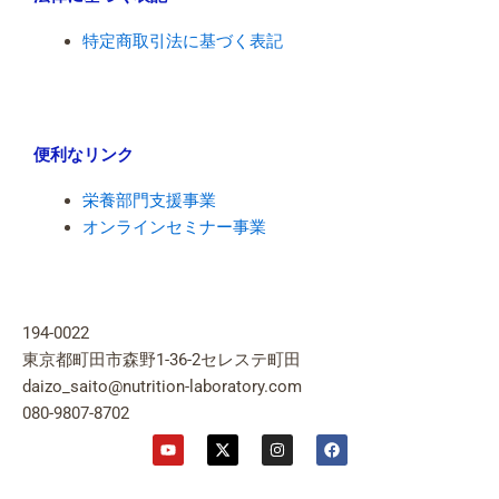
特定商取引法に基づく表記
便利なリンク
栄養部門支援事業
オンラインセミナー事業
194-0022
東京都町田市森野1-36-2セレステ町田
daizo_saito@nutrition-laboratory.com
080-9807-8702
Y
X
I
F
o
-
n
a
u
t
s
c
t
w
t
e