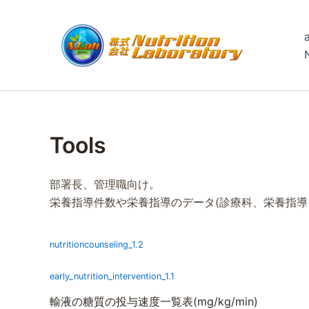
内
容
を
ス
キ
ッ
プ
Tools
部署長、管理職向け。
栄養指導件数や栄養指導のデータ(診療科、栄養指導
nutritioncounseling_1.2
early_nutrition_intervention_1.1
輸液の糖質の投与速度一覧表(mg/kg/min)