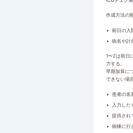
ICUチェク
作成方法の
前日の入
病名や計
1〜2は前
力する。
早期加算に
できない場
患者の名
入力した
提供され
病棟に行