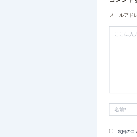
メールアド
こ
こ
に
入
力…
名
前
*
次回のコ