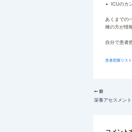
ICUの
あくまでの
棟の方が情
自分で患者
患者把握リスト
前
コメント