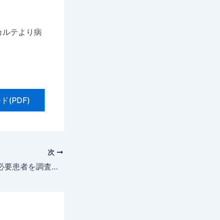
カルテより病
(PDF)
次
潜在的な栄養相談必要患者を調査する