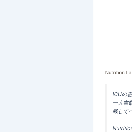
Nutriti
ICU
一人書
載して
Nutrit