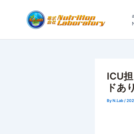
内
容
を
ス
キ
ッ
プ
ICU
ドあり
By
N.Lab
/
20