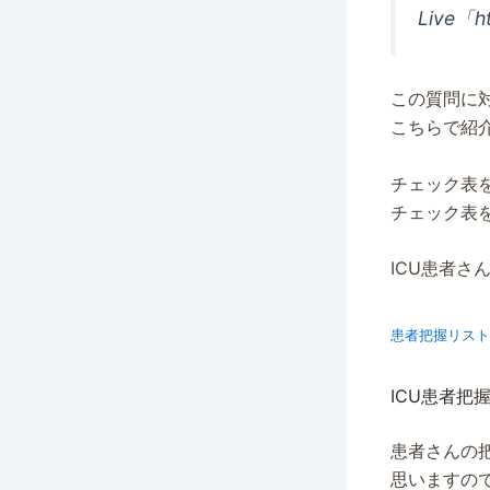
Live「h
この質問に
こちらで紹
チェック表
チェック表
ICU患者
患者把握リスト
ICU患者把
患者さんの
思いますの