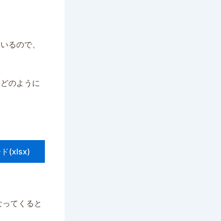
ているので、
、どのように
(xlsx)
なってくると