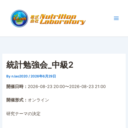
内
容
を
ス
キ
ッ
プ
統計勉強会_中級2
By
n.lao2020
/
2026年6月29日
開催日時：
2026-08-23 20:00〜2026-08-23 21:00
開催形式：
オンライン
研究テーマの決定