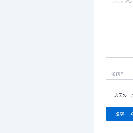
こ
に
入
力…
名
前
*
次回のコ