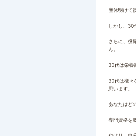
産休明けて
しかし、3
さらに、役
ん。
30代は栄
30代は様
思います。
あなたはど
専門資格を
やはり、自