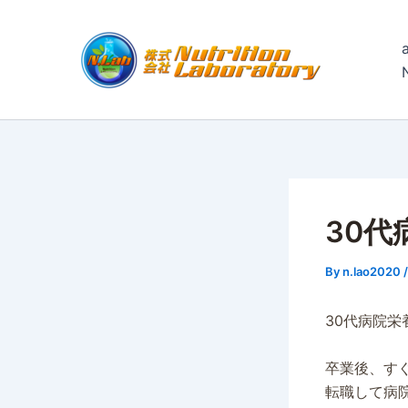
内
容
を
ス
キ
ッ
プ
30
By
n.lao2020
30代病院栄
卒業後、す
転職して病