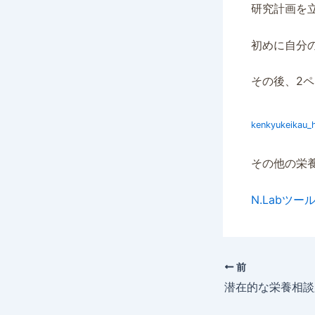
研究計画を
初めに自分
その後、2
kenkyukeikau_h
その他の栄
N.Labツ
前