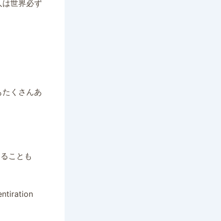
人は世界必ず
もたくさんあ
てることも
ation