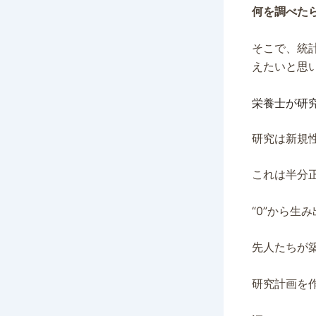
何を調べた
そこで、統
えたいと思
栄養士が研
研究は新規
これは半分
“0”から生
先人たちが
研究計画を