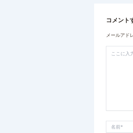
コメント
メールアド
こ
こ
に
入
力…
名
前