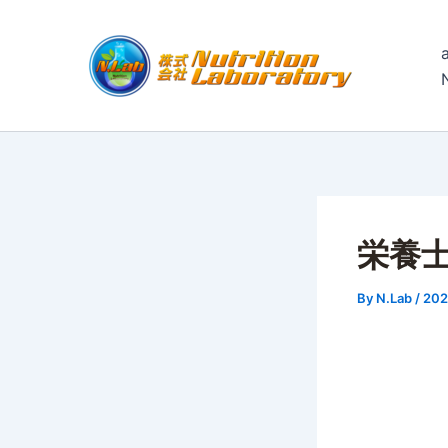
内
容
を
ス
キ
ッ
プ
栄養
By
N.Lab
/
20