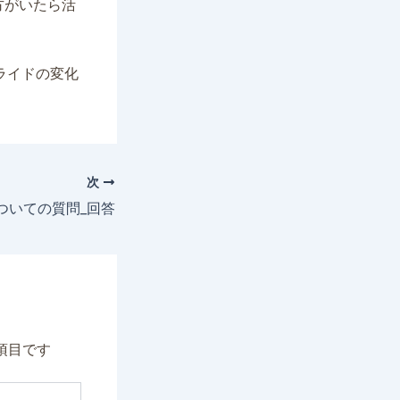
方がいたら活
、スライドの変化
次
ついての質問_回答
項目です