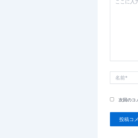
こ
に
入
力…
名
前
*
次回のコ