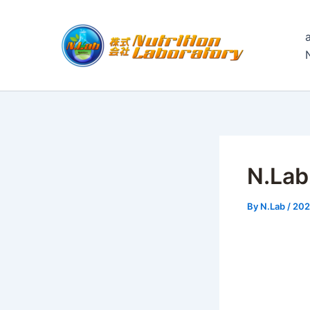
内
容
を
ス
キ
ッ
プ
N.L
By
N.Lab
/
20