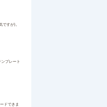
。
気ですが)。
テンプレート
ードできま